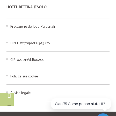
Caribe Bay
HOTEL BETTINA JESOLO
Prenota presso l'Hotel Bettina tramite il nostro
sito web ufficiale e avrai biglietti scontati per il
parco acquatico Caribe Bay a soli 28€.
Protezione dei Dati Personali
CIN: IT027019A1PU3A5XYV
CIR: 027019ALB00200
Politica sui cookie
Avviso legale
Ciao 👋 Come posso aiutarti?