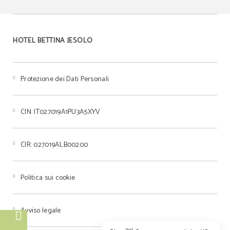
HOTEL BETTINA JESOLO
Protezione dei Dati Personali
CIN: IT027019A1PU3A5XYV
CIR: 027019ALB00200
Politica sui cookie
Avviso legale