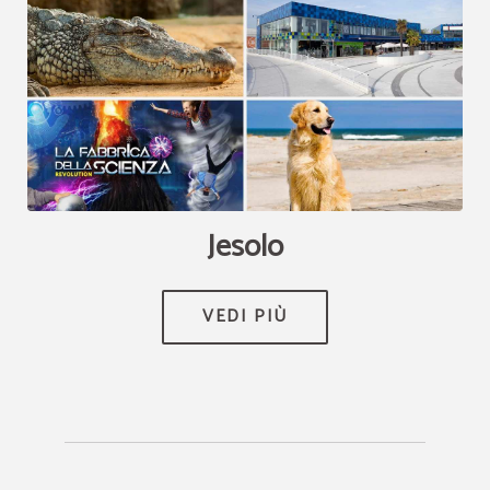
[{"url":"https:\/\/synergy.booking-
channel.com\/api\/hotels\/2412\/medias\/69#Hotel Bettina
Jesolo_Lido di Jesolo_Jesolo","name":""}]
Jesolo